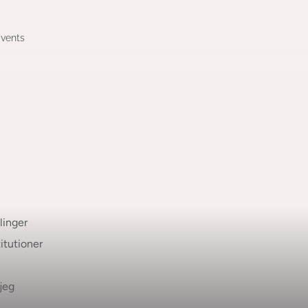
Events
linger
itutioner
jeg