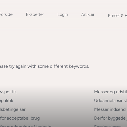
Forside
Eksperter
Login
Artikler
Kurser & 
ease try again with some different keywords.
ivspolitik
Messer og udstil
politik
Uddannelsesinst
sbetingelser
Messer indsend
k for acceptabel brug
Derfor byggede 
k for moderering af indhold
Forslagskasse