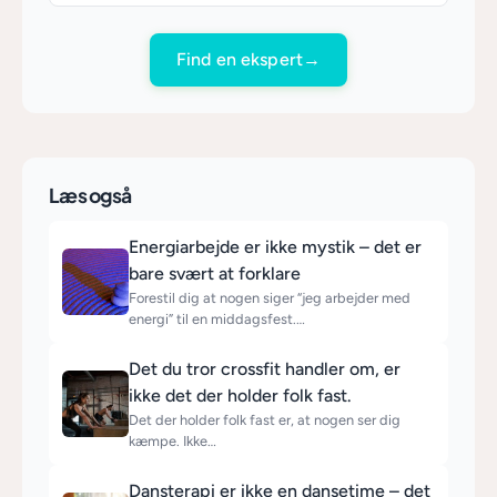
Find en ekspert
→
Læs også
Energiarbejde er ikke mystik – det er
bare svært at forklare
Forestil dig at nogen siger “jeg arbejder med
energi” til en middagsfest.…
Det du tror crossfit handler om, er
ikke det der holder folk fast.
Det der holder folk fast er, at nogen ser dig
kæmpe. Ikke…
Dansterapi er ikke en dansetime – det