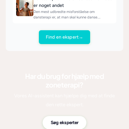
er noget andet
Den mest udbredte misforståelse om
dansterapi er, at man skal kunne danse.…
Find en ekspert
→
Har du brug for hjælp med
zoneterapi?
Vores AI-assistent kan hjælpe dig med at finde
den rette ekspert.
Søg eksperter