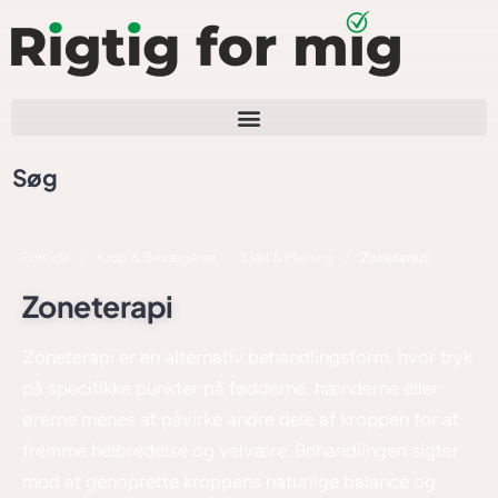
Søg
Forside
/
Krop & Bevægelse
,
Sjæl & Mening
/
Zoneterapi
Zoneterapi
Zoneterapi er en alternativ behandlingsform, hvor tryk
på specifikke punkter på fødderne, hænderne eller
ørerne menes at påvirke andre dele af kroppen for at
fremme helbredelse og velvære. Behandlingen sigter
mod at genoprette kroppens naturlige balance og