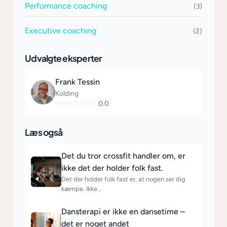
Performance coaching
(3)
Executive coaching
(2)
Udvalgte eksperter
Frank Tessin
Kolding
☆
☆
☆
☆
☆
0.0
Læs også
Det du tror crossfit handler om, er
ikke det der holder folk fast.
Det der holder folk fast er, at nogen ser dig
kæmpe. Ikke…
Dansterapi er ikke en dansetime –
det er noget andet