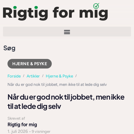
Søg
HJERNE & PSYKE
Forside
Artikler
Hjerne & Psyke
Når du er god nok til jobbet, men ikke til at lede dig selv
Når du er god nok til jobbet, men ikke
til at lede dig selv
Skrevet af
Rigtig for mig
1. juli 2026
• 9 visninger