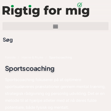
Søg
Forside
/
Hjerne & Psyke
/
Sportscoaching
Sportscoaching
Sportscoaching fokuserer på at optimere
sportsudøveres præstationer gennem mental træning,
strategisk rådgivning og personlig udvikling. Det er en
metode til at hjælpe atleter med at nå deres fulde
potentiale, både fysisk og mentalt.