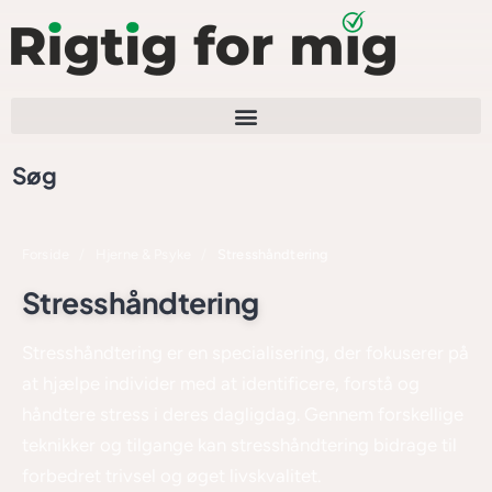
Søg
Forside
/
Hjerne & Psyke
/
Stresshåndtering
Stresshåndtering
Stresshåndtering er en specialisering, der fokuserer på
at hjælpe individer med at identificere, forstå og
håndtere stress i deres dagligdag. Gennem forskellige
teknikker og tilgange kan stresshåndtering bidrage til
forbedret trivsel og øget livskvalitet.